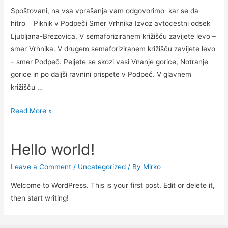
Spoštovani, na vsa vprašanja vam odgovorimo kar se da
hitro Piknik v Podpeči Smer Vrhnika Izvoz avtocestni odsek
Ljubljana-Brezovica. V semaforiziranem križišču zavijete levo –
smer Vrhnika. V drugem semaforiziranem križišču zavijete levo
– smer Podpeč. Peljete se skozi vasi Vnanje gorice, Notranje
gorice in po daljši ravnini prispete v Podpeč. V glavnem
križišču …
Kontatna
Read More »
stran
Hello world!
Leave a Comment
/
Uncategorized
/ By
Mirko
Welcome to WordPress. This is your first post. Edit or delete it,
then start writing!