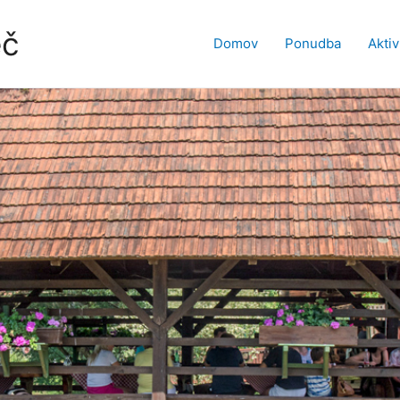
eč
Domov
Ponudba
Aktiv