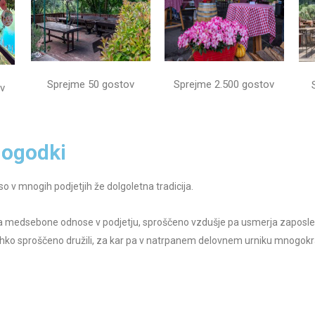
Sprejme 50 gostov
Sprejme 2.500 gostov
v
dogodki
o v mnogih podjetjih že dolgoletna tradicija.
a medsebone odnose v podjetju, sproščeno vzdušje pa usmerja zaposl
bi lahko sproščeno družili, za kar pa v natrpanem delovnem urniku mnogo
govorite o doseženih načrtih ter postavite nove cilje. Takšni dogodki s
m boljše poslovne rezultate. Vsak dogodek pri nas bo izpeljan organizirano