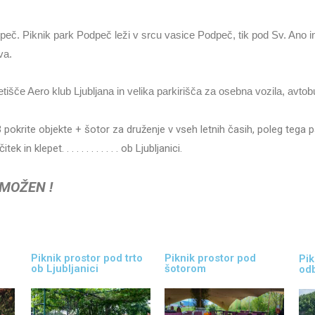
dpeč. Piknik park Podpeč leži v srcu vasice Podpeč, tik pod Sv. Ano in 
ava.
letišče Aero klub Ljubljana in velika parkirišča za osebna vozila, avt
 pokrite objekte + šotor za druženje v vseh letnih časih, poleg tega pa
 in klepet. . . . . . . . . . . . ob Ljubljanici.
 MOŽEN !
Piknik prostor pod trto
Piknik prostor pod
Pik
ob Ljubljanici
šotorom
odb