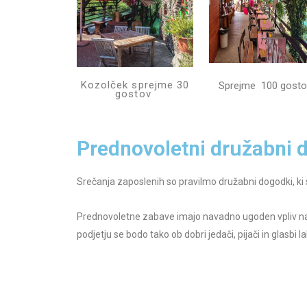
Kozolček sprejme 30
Sprejme 100 gosto
gostov
Prednovoletni družabni 
Srečanja zaposlenih so pravilmo družabni dogodki, ki s
Prednovoletne zabave imajo navadno ugoden vpliv n
podjetju se bodo tako ob dobri jedači, pijači in glas
primeren za snidenje s poslovnimi partnerji, da se po
ustvarjati boljše stike s poslovnim partnerji ter s te
Pri nas lahko računate na: