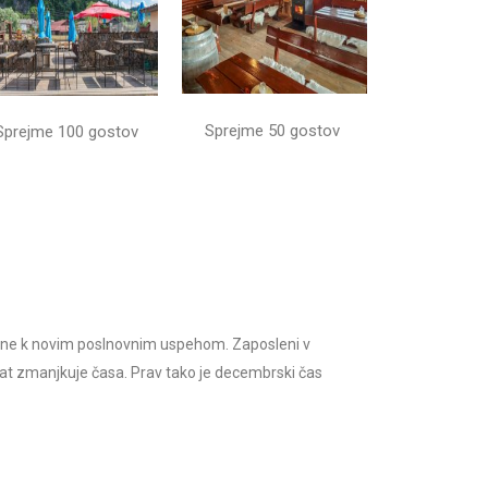
Sprejme 50 gostov
Sprejme 100 gostov
ene k novim poslnovnim uspehom. Zaposleni v
krat zmanjkuje časa. Prav tako je decembrski čas
o vsekakor marketinško orodje, ki omogoča zaposlenim
 v skladu s celotno podobo podjetja.