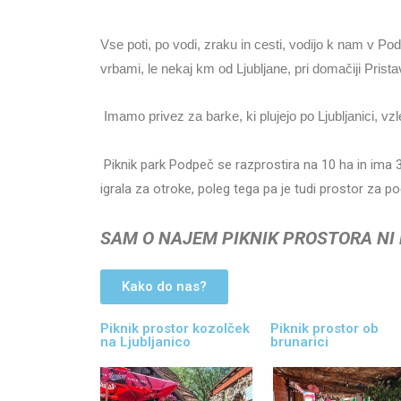
Vse poti, po vodi, zraku in cesti, vodijo k nam v Po
vrbami, le nekaj km od Ljubljane, pri domačiji Prist
Imamo privez za barke, ki plujejo po Ljubljanici, vz
Piknik park Podpeč se razprostira na 10 ha in ima 3
igrala za otroke, poleg tega pa je tudi prostor za počitek
SAM
O NAJEM PIKNIK PROSTORA NI
Kako do nas?
Piknik prostor kozolček
Piknik prostor ob
na Ljubljanico
brunarici